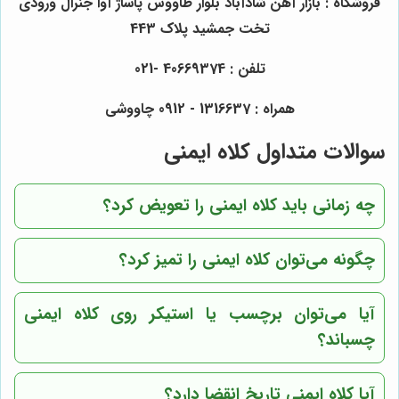
فروشگاه : بازار آهن شادآباد بلوار طاووس پاساژ آوا جنرال ورودی
تخت جمشید پلاک 443
تلفن : 40669374 -021
همراه : 1316637 - 0912 چاووشی
سوالات متداول کلاه ایمنی
چه زمانی باید کلاه ایمنی را تعویض کرد؟
چگونه می‌توان کلاه ایمنی را تمیز کرد؟
آیا می‌توان برچسب یا استیکر روی کلاه ایمنی
چسباند؟
آیا کلاه ایمنی تاریخ انقضا دارد؟