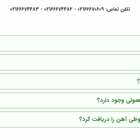
تلفن تماس: 02166670609 - 02166674482 - 02166674483
مولی وجود دارد؟
وطی آهن را دریافت کرد؟