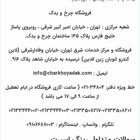
فروشگاه چرخ و یدک
شعبه مرکزی : تهران ، خیابان امیر کبیر شرقی ، روبروی پاساژ
خلیج فارس پلاک ۱۴۵ ساختمان چرخ و یدک.
فروشگاه و مرکز خدمات شرق تهران: خیابان وفادارشرقی (لاین
کندرو اتوبان زین الدین) نرسیده به خیابان شاهد پلاک 916.
ایمیل : info@charkhoyadak.com
خط ویژه دفتر: 34804-021 ( ساعت کاری فروشگاه در ایام تعطیل
از ساعت 9 الی 17 می باشد )
02133444002-02133444003-02133508217-02133508201
تلگرام . واتساپ . اینستاگرام : 09106687003
سوالات متداول رینگ اسپرت