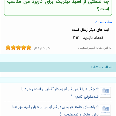
چه غلظتی از اسید نیتریک برای کاربرد من مناسب
است؟
مشخصات
تعداد بازدید : 313
به این مقاله امتیاز بدهید :
10
/
10
از
1
کاربر
مطالب مشابه
⭐️ چگونه با قرص کلر آنزیم دار آکواپول استخر خود را
ضدعفونی کنیم؟ 💧
⭐️ راهنمای جامع خرید پودر کلر ایرانی از جهان امید مهر آتنا
برای استخر و ضدعفونی 💧