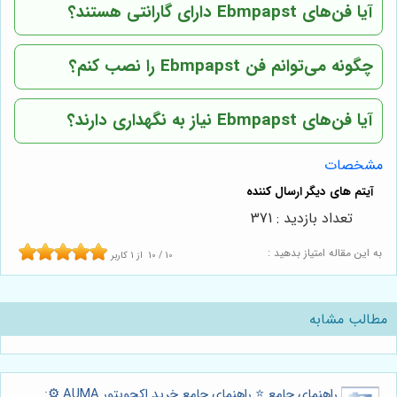
آیا فن‌های Ebmpapst دارای گارانتی هستند؟
چگونه می‌توانم فن Ebmpapst را نصب کنم؟
آیا فن‌های Ebmpapst نیاز به نگهداری دارند؟
مشخصات
تعداد بازدید : 371
به این مقاله امتیاز بدهید :
10
/
10
از
1
کاربر
مطالب مشابه
راهنمای جامع ⭐️ راهنمای جامع خرید اکچویتور AUMA ⚙️: