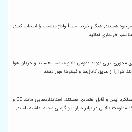
 با ولتاژ ورودی برق تابلو سازگار باشد. معمولاً فن‌های تابلو برق در ولتاژهای مختلفی مانند 12، 24، 48، 110 و 220 ولت موجود هستند. هنگام خرید، حتماً ولتاژ مناسب را انتخاب کنید.
حوری (Axial Fans) و فن‌های سانتریفیوژ (Centrifugal Fans) موجود هستند. فن‌های محوری، برای تهویه عمومی تابلو مناسب هستند و جریان هوا
هوا را از طریق کانال‌ها و فیلترها عبور دهند.
هنگام خرید فن تابلو برق، به استانداردها و گواهینامه‌های آن توجه کنید. فن‌های استاندارد، از مواد با کیفیت ساخته شده‌اند و دارای عملکرد ایمن و قابل اعتمادی هستند. استانداردهایی مانند CE و