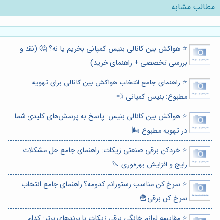
مطالب مشابه
⭐️ هواکش بین کانالی بنیس کمپانی بخریم یا نه؟ 🤔 (نقد و
بررسی تخصصی + راهنمای خرید)
⭐️ راهنمای جامع انتخاب هواکش بین کانالی برای تهویه
مطبوع: بنیس کمپانی 💨
⭐️ هواکش بین کانالی بنیس: پاسخ به پرسش‌های کلیدی شما
در تهویه مطبوع 🌬️
⭐️ خردکن برقی صنعتی زیکات: راهنمای جامع حل مشکلات
رایج و افزایش بهره‌وری 🔪
⭐️ سرخ کن مناسب رستورانم کدومه؟ راهنمای جامع انتخاب
سرخ کن برقی🍟
⭐️ مقایسه لوازم خانگی برقی زیکات با برندهای برتر: کدام