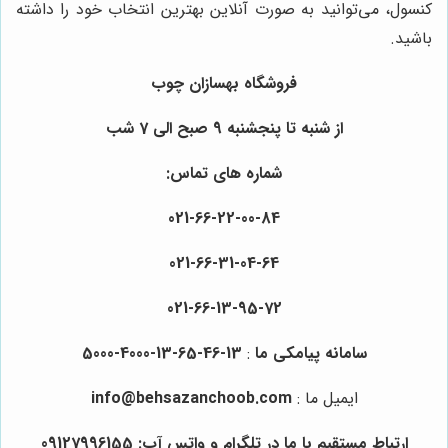
کنسول، می‌توانید به صورت آنلاین بهترین انتخاب خود را داشته
باشید.
فروشگاه بهسازان چوب
از شنبه تا پنجشنبه 9 صبح الی 7 شب
شماره های تماس:
021-66-22-00-84
021-66-31-04-64
021-66-13-95-72
سامانه پیامکی ما
:
13-46-65-13-4000-5000
ایمیل ما
:
info@behsazanchoob.com
ارتباط مستقیم با ما در تلگرام و واتس آپ:
09127996155