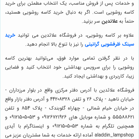
و خدمات پس از فروش مناسب، یک انتخاب مطمئن برای خرید
کاسه روشویی است. اگر به دنبال خرید کاسه روشویی هستید،
حتماً به
علائدین
سر بزنید.
علاوه بر کاسه روشویی، در فروشگاه علائدین می توانید
خرید
سینک ظرفشویی گرانیتی
را نیز با تنوع بالا انجام دهید.
با در نظر گرفتن تمامی موارد فوق، می‌توانید بهترین کاسه
روشویی را برای سرویس بهداشتی خود انتخاب کنید و فضایی
زیبا، کاربردی و بهداشتی ایجاد کنید.
فروشگاه علائدین با آدرس دفتر مرکزی واقع در بلوار مرزداران -
خیابان ناهید - پلاک 26 و تلفن 44208328 و آدرس دفتر بازار واقع
در خیابان خیام شمالی - چهاراه گلوبندک - پلاک 854 و تلفن
55588621 و شماره موبایل های 09126721926 و 09121505053 و
همچنین تلگرام به شماره 09121505053 و اینستاگرام با آیدی
aladdin_lampshop آماده ارائه خدمات به شما مشتریان عزیز می