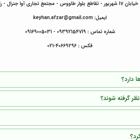
ل - راسته ی خیام - واحد 453
ایمیل: keyhan.afzar@gmail.com
شماره تماس : 09392154719 - 09169005031
فکس : 40669296-021