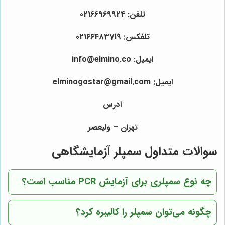
تلفن: 02166969924
تلفکس: 02166483719
ایمیل: info@elmino.co
ایمیل: elminogostar@gmail.com
آدرس
تهران – ولیعصر
سوالات متداول سمپلر آزمایشگاهی
چه نوع سمپلری برای آزمایش PCR مناسب است؟
چگونه می‌توان سمپلر را کالیبره کرد؟