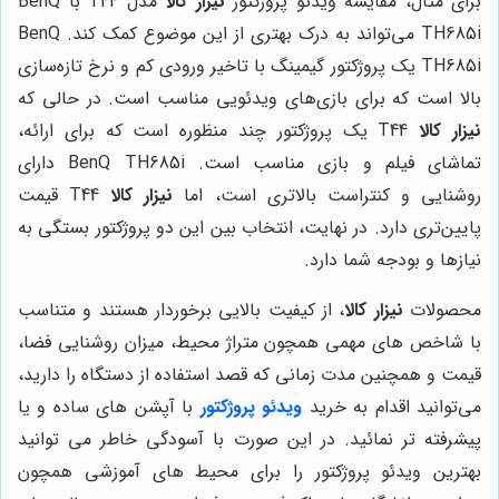
برای مثال، مقایسه ویدئو پروژکتور
نیزار کالا
مدل T44 با BenQ
TH685i می‌تواند به درک بهتری از این موضوع کمک کند. BenQ
TH685i یک پروژکتور گیمینگ با تاخیر ورودی کم و نرخ تازه‌سازی
بالا است که برای بازی‌های ویدئویی مناسب است. در حالی که
نیزار کالا
T44 یک پروژکتور چند منظوره است که برای ارائه،
تماشای فیلم و بازی مناسب است. BenQ TH685i دارای
روشنایی و کنتراست بالاتری است، اما
نیزار کالا
T44 قیمت
پایین‌تری دارد. در نهایت، انتخاب بین این دو پروژکتور بستگی به
نیازها و بودجه شما دارد.
محصولات
نیزار کالا
، از کیفیت بالایی برخوردار هستند و متناسب
با شاخص های مهمی همچون متراژ محیط، میزان روشنایی فضا،
قیمت و همچنین مدت زمانی که قصد استفاده از دستگاه را دارید،
می‌توانید اقدام به خرید
ویدئو پروژکتور
با آپشن های ساده و یا
پیشرفته تر نمائید. در این صورت با آسودگی خاطر می توانید
بهترین ویدئو پروژکتور را برای محیط های آموزشی همچون