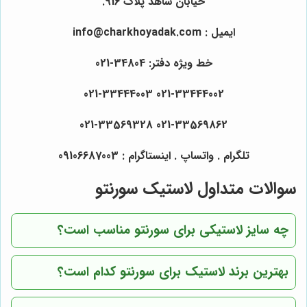
خیابان شاهد پلاک 916.
ایمیل : info@charkhoyadak.com
خط ویژه دفتر: 34804-021
021-33444002 021-33444003
021-33569862 021-33569328
تلگرام . واتساپ . اینستاگرام : 09106687003
سوالات متداول لاستیک سورنتو
چه سایز لاستیکی برای سورنتو مناسب است؟
بهترین برند لاستیک برای سورنتو کدام است؟