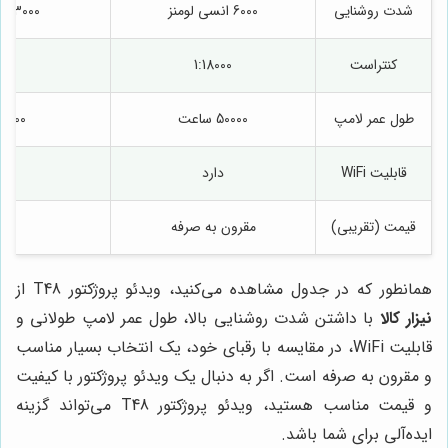
شدت روشنایی
6000 انسی لومنز
3000 انسی لومنز
کنتراست
1:18000
000
طول عمر لامپ
50000 ساعت
5000 ساعت
قابلیت WiFi
دارد
ند
قیمت (تقریبی)
مقرون به صرفه
با
همانطور که در جدول مشاهده می‌کنید، ویدئو پروژکتور T48 از
نیزار کالا
با داشتن شدت روشنایی بالا، طول عمر لامپ طولانی و
قابلیت WiFi، در مقایسه با رقبای خود، یک انتخاب بسیار مناسب
و مقرون به صرفه است. اگر به دنبال یک ویدئو پروژکتور با کیفیت
و قیمت مناسب هستید، ویدئو پروژکتور T48 می‌تواند گزینه
ایده‌آلی برای شما باشد.