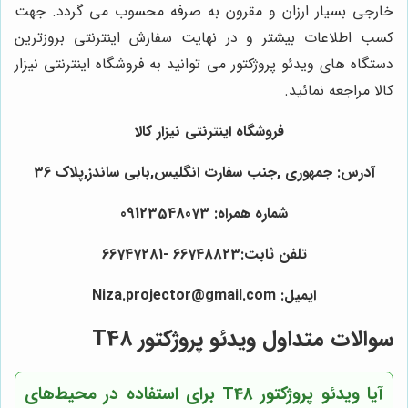
خارجی بسیار ارزان و مقرون به صرفه محسوب می گردد. جهت
کسب اطلاعات بیشتر و در نهایت سفارش اینترنتی بروزترین
دستگاه های ویدئو پروژکتور می توانید به فروشگاه اینترنتی نیزار
کالا مراجعه نمائید.
فروشگاه اینترنتی نیزار کالا
آدرس: جمهوری ,جنب سفارت انگلیس,بابی ساندز,پلاک 36
شماره همراه: 09123548073
تلفن ثابت:66748823 -66747281
ایمیل: Niza.projector@gmail.com
سوالات متداول ویدئو پروژکتور T48
آیا ویدئو پروژکتور T48 برای استفاده در محیط‌های