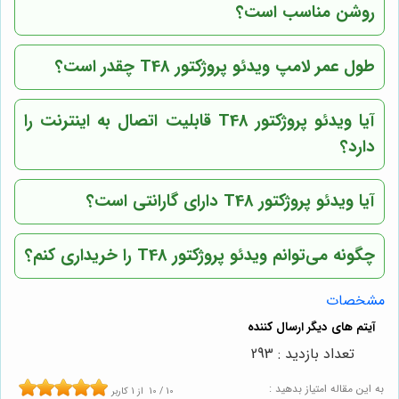
روشن مناسب است؟
طول عمر لامپ ویدئو پروژکتور T48 چقدر است؟
آیا ویدئو پروژکتور T48 قابلیت اتصال به اینترنت را
دارد؟
آیا ویدئو پروژکتور T48 دارای گارانتی است؟
چگونه می‌توانم ویدئو پروژکتور T48 را خریداری کنم؟
مشخصات
تعداد بازدید : 293
به این مقاله امتیاز بدهید :
10
/
10
از
1
کاربر