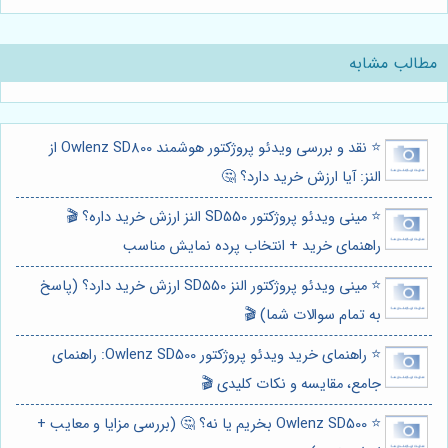
مطالب مشابه
⭐️ نقد و بررسی ویدئو پروژکتور هوشمند Owlenz SD800 از
النز: آیا ارزش خرید دارد؟ 🤔
⭐️ مینی ویدئو پروژکتور SD550 النز ارزش خرید داره؟ 🎬
راهنمای خرید + انتخاب پرده نمایش مناسب
⭐️ مینی ویدئو پروژکتور النز SD550 ارزش خرید دارد؟ (پاسخ
به تمام سوالات شما) 🎬
⭐️ راهنمای خرید ویدئو پروژکتور Owlenz SD500: راهنمای
جامع، مقایسه و نکات کلیدی 🎬
⭐️ Owlenz SD500 بخریم یا نه؟ 🤔 (بررسی مزایا و معایب +