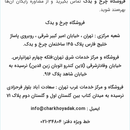
فروشگاه چرخ و یدک
تماس بگیرید و از مشاوره رایگان آن‌ها
بهره‌مند شوید.
فروشگاه چرخ و یدک
شعبه مرکزی : تهران ، خیابان امیر کبیر شرقی ، روبروی پاساژ
خلیج فارس پلاک ۱۴۵ ساختمان چرخ و یدک.
فروشگاه و مرکز خدمات شرق تهران:فلکه چهارم تهرانپارس.
خیابان وفادارشرقی (لاین کندرو اتوبان زین الدین) نرسیده به
خیابان شاهد پلاک 916.
فروشگاه و مرکز خدمات غرب تهران : سعادت آباد بلوار فرحزادی
نرسیده به میدان کتاب بین گلستان اول و گلستان دوم پلاک 71
ایمیل : info@charkhoyadak.com
خط ویژه دفتر: 34804-021