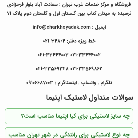
فروشگاه و مرکز خدمات غرب تهران : سعادت آباد بلوار فرحزادی
نرسیده به میدان کتاب بین گلستان اول و گلستان دوم پلاک 71
ایمیل : info@charkhoyadak.com
خط ویژه دفتر: 34804-021
021-33444002 021-33444003
021-33569862 021-33569328
تلگرام . واتساپ . اینستاگرام : 09106687003
سوالات متداول لاستیک اپتیما
چه سایز لاستیکی برای کیا اپتیما مناسب است؟
چه نوع لاستیکی برای رانندگی در شهر تهران مناسب