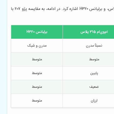
پژو 207 در بازار خودروی ایران رقبای متعددی دارد که از جمله آن‌ها می‌توان به خودروهایی مانند رنو ساندرو استپ وی، ام‌وی‌ام 315 پلاس، و برلیانس H320 اشاره کرد. در ادامه، به مقایسه پژو 207 با
ام‌وی‌ام 315 پلاس
برلیانس H320
نسبتاً مدرن
مدرن و شیک
متوسط
متوسط
پایین
متوسط
ضعیف
متوسط
ارزان
متوسط