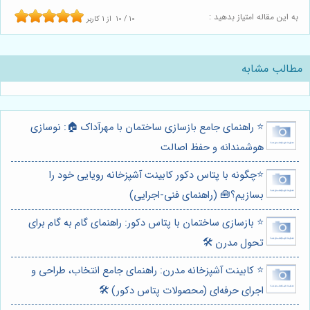
به این مقاله امتیاز بدهید :
10
/
10
از
1
کاربر
مطالب مشابه
⭐️ راهنمای جامع بازسازی ساختمان با مهرآداک 🏠: نوسازی
هوشمندانه و حفظ اصالت
⭐️چگونه با پتاس دکور کابینت آشپزخانه رویایی خود را
بسازیم؟🧰 (راهنمای فنی-اجرایی)
⭐️ بازسازی ساختمان با پتاس دکور: راهنمای گام به گام برای
تحول مدرن 🛠️
⭐️ کابینت آشپزخانه مدرن: راهنمای جامع انتخاب، طراحی و
اجرای حرفه‌ای (محصولات پتاس دکور) 🛠️