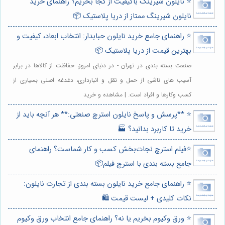
⭐️ نایلون شیرینگ باکیفیت از کجا بخریم؟ راهنمای خرید
نایلون شیرینگ ممتاز از دریا پلاستیک 📦
⭐️ راهنمای جامع خرید نایلون حبابدار: انتخاب ابعاد، کیفیت و
بهترین قیمت از دریا پلاستیک 📦
صنعت بسته بندی در تهران - در دنیای امروز، حفاظت از کالاها در برابر
آسیب های ناشی از حمل و نقل و انبارداری، دغدغه اصلی بسیاری از
کسب وکارها و افراد است. | مشاهده و خرید
⭐️ **پرسش و پاسخ نایلون استرچ صنعتی:** هر آنچه باید از
خرید تا کاربرد بدانید؟ 🏭
⭐️فیلم استرچ نجات‌بخش کسب و کار شماست؟ راهنمای
جامع بسته بندی با استرچ فیلم📦
⭐️ راهنمای جامع خرید نایلون بسته بندی از تجارت نایلون:
نکات کلیدی + لیست قیمت 🛍️
⭐️ ورق وکیوم بخریم یا نه؟ راهنمای جامع انتخاب ورق وکیوم