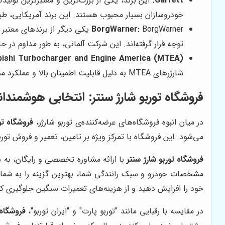
Garrett:
خودروسازان بسیار محبوب هستند. این برند آمریکایی، طیف گ
BorgWarner:
توجه قرار گرفته‌اند. این شرکت آلمانی، به طور مداوم در ح
bishi Turbocharger and Engine America (MTEA):
شارژرهای MTEA به دلیل قابلیت اطمینان بالا و عملکرد مناسب، در بین خودروسازان ژاپنی محبوب هستند.
فروشگاه توربو شارژ سنتر
: انتخابی هوشمندان
در میان انبوه فروشگاه‌های عرضه‌کننده‌ی توربو شارژر،
فروشگاه تو
می‌شود. این فروشگاه با تمرکز ویژه بر تامین، تعمیر و فروش تور
فروشگاه توربو شارژ سنتر
با ارائه مشاوره تخصصی و رایگان، به شم
مشخصات خودرو و سبک رانندگی شما، بهترین گزینه را به شما پی
خود را افزایش دهید و از هزینه‌های تعمیرات سنگین جلوگیری کن
در مقایسه با رقبایی مانند "توربو پارت" و "ایران توربو"،
فروشگاه 