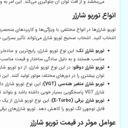
می‌بخشد و از افت توان آن جلوگیری می‌کند. این امر به 
انواع توربو شارژر
توربو شارژرها در انواع مختلفی با ویژگی‌ها و کاربردهای منحصرب
انتخاب کنید. انتخاب صحیح توربو شارژر می‌تواند تأثیر بسزایی د
توربو شارژر تک:
این نوع توربو شارژر، رایج‌ترین و ساده‌
مناسب هستند و به دلیل سادگی ساختار و قیمت مناسب، از 
توربو شارژر دوقلو:
در این نوع توربو شارژر، از دو توربو ش
توان بیشتری را در دورهای مختلف موتور تولید کنند. این نو
توربو شارژر متغیر هندسی (VGT):
این نوع توربو شارژر دا
شارژر VGT پاسخگویی بسیار خوبی داشته باشد و بتواند توان و گشتاور بیشتری را در دورهای پایین موتور تولید کند. این نوع توربو شارژر در خودروهای دیزلی مدرن به وفور استفاده می‌شود.
توربو شارژر برقی (E-Turbo):
این نوع توربو شارژر از یک 
قابل توجهی لگ توربو را کاهش دهد. توربو شارژرهای برقی
عوامل موثر در قیمت توربو شارژر