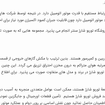
.
باط مستقیم با قدرت موتور اتومبیل دارد. در نتیجه توسط شرکت ها
موتور اتومبیل دارد چون قابلیت جبران کمبود اکسیژن مورد نیاز برای ا
وشگاه توربو شارژ سنتر انجام می پذیرد. مجموعه هایی که به صورت ت
بین و کمپرسور هستند. بدین ترتیب با مکش گازهای خروجی از قسمت 
به هوای متراکم به درون مخزن احتراق تزریق می گردد. این چنین هن
 توربو شارژ در برند و مدل های متفاوت صورت می پذیرد. برای اطلاع 
عۀ توربو شارژ هستند، ممکن است عوامل متعددی منجربه به آسیب دید
فروش توربو شارژ هستیم. تأمین قطعات اورجینال و جایگزین نمودن آن
اطمینان حاصل نمائید چون نقش اساسی بر روی دوام و عملکرد موتور خ