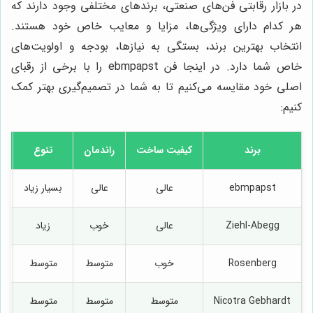
در بازار رقابتی فن‌های صنعتی، برندهای مختلفی وجود دارند که
هر کدام دارای ویژگی‌ها، مزایا و معایب خاص خود هستند.
انتخاب بهترین برند، بستگی به نیازها، بودجه و اولویت‌های
خاص شما دارد. در اینجا فن ebmpapst را با برخی از رقبای
اصلی خود مقایسه می‌کنیم تا به شما در تصمیم‌گیری بهتر کمک
کنیم:
برند
کیفیت ساخت
راندمان
تنوع
ebmpapst
عالی
عالی
بسیار زیاد
Ziehl-Abegg
عالی
خوب
زیاد
Rosenberg
خوب
متوسط
متوسط
Nicotra Gebhardt
متوسط
متوسط
متوسط
م