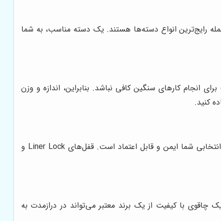
و باید راحت و ارگونومیک باشد و در دست لیز نخورد. دسته‌های ساخته شده از چوب، پلاستیک، فلز و G10 از جمله رایج‌ترین انواع دسته‌ها هستند. یک دسته مناسب، به شما
نجام کارهای سنگین کافی نباشد. بنابراین، اندازه و وزن
ده کنید.
قفل تیغه از بسته شدن ناگهانی تیغه و آسیب دیدن انگشتان شما جلوگیری می‌کند. اطمینان حاصل کنید که قفل تیغه چاقوی انتخابی شما ایمن و قابل اعتماد است. قفل‌های Liner Lock و
یک چاقوی با کیفیت از یک برند معتبر می‌تواند در درازمدت به