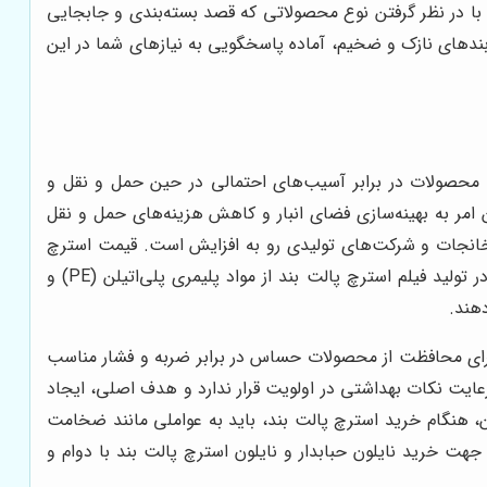
با در نظر گرفتن نوع محصولاتی که قصد بسته‌بندی و جابجایی
بندهای نازک و ضخیم، آماده پاسخگویی به نیازهای شما در این
ح محصولات در برابر آسیب‌های احتمالی در حین حمل و نقل و
 امر به بهینه‌سازی فضای انبار و کاهش هزینه‌های حمل و نقل
رخانجات و شرکت‌های تولیدی رو به افزایش است. قیمت استرچ
پالت بند تحت تأثیر عوامل مختلفی از جمله ضخامت، جنس متریال به کار رفته در آن و ابعاد رول استرچ قرار دارد. به طور معمول، در تولید فیلم استرچ پالت بند از مواد پلیمری پلی‌اتیلن (PE) و
ر برای محافظت از محصولات حساس در برابر ضربه و فشار مناسب
 رعایت نکات بهداشتی در اولویت قرار ندارد و هدف اصلی، ایجاد
ن، هنگام خرید استرچ پالت بند، باید به عواملی مانند ضخامت
هت خرید نایلون حبابدار و نایلون استرچ پالت بند با دوام و