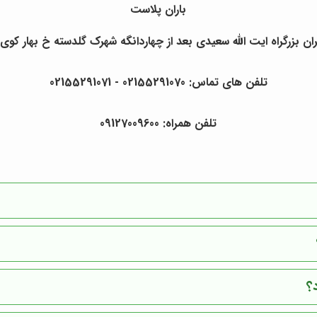
باران پلاست
ان بزرگراه ایت الله سعیدی بعد از چهاردانگه شهرک گلدسته خ بهار کوی
تلفن های تماس: 02155291070 - 02155291071
تلفن همراه: 09127009600
؟