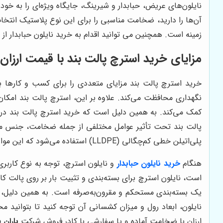
نایلون‌های عریض، حبابدار و شیرینگ، جایگاه ویژه‌ای را به خو
آن‌ها را دارید، ضخامت مناسبی را برای این نوع پلاستیک انتخ
زمینه است. همچنین می توانید اقدام به خرید نایلون حبابدار از 
مزایای خرید استرچ پالت بند با قیمت ارزان
خرید استرچ پالت بند مزایای متعددی را برای کسب و کارها ب
نگهداری محافظت می‌کند. علاوه بر این، استرچ پالت بند امکان
کمک می‌کند. به همین دلیل است که خرید استرچ پالت بند در 
پلی‌اتیلن خطی کم‌چگالی (LLDPE) استفاده می‌شود که این مواد به دلیل خواص کشسانی و استحکام بالا، عملکرد مطلوبی را ارائه می‌دهند.
هنگام
خرید نایلون حبابدار
و نایلون استرچ، توجه به نوع کاربر
است، نایلون استرچ برای بسته‌بندی و تثبیت بار بر روی پالت کا
یک بسته‌بندی مستحکم و مقرون‌به‌صرفه است. به همین دلیل، قی
نایلون، ابعاد رول و میزان کشسانی آن توجه کنید تا بتوانید 
ارزان با ضخامت آماده و یا سفارشی با کادر فروش شرکت
باران 