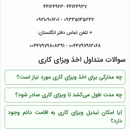
44124937 -44124963
09335135236 - 09210901201
+ تلفن تماس دفتر انگلستان:
0044797913068 - 00447979808391
سوالات متداول اخذ ویزای کاری
چه مدارکی برای اخذ ویزای کاری مورد نیاز است؟
چه مدت طول می‌کشد تا ویزای کاری صادر شود؟
آیا امکان تبدیل ویزای کاری به اقامت دائم وجود
دارد؟