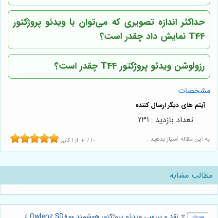
حداکثر اندازه تصویری که می‌توان با ویدئو پروژکتور
T44 نمایش داد چقدر است؟
رزولوشن ویدئو پروژکتور T44 چقدر است؟
مشخصات
تعداد بازدید : 231
به این مقاله امتیاز بدهید :
10
/
10
از
1
کاربر
مطالب مشابه
⭐️ نقد و بررسی ویدئو پروژکتور هوشمند Owlenz SD800 از