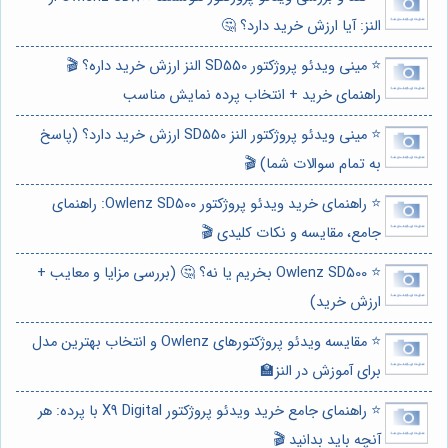
النز: آیا ارزش خرید دارد؟ 🤔
⭐️ مینی ویدئو پروژکتور SD550 النز ارزش خرید داره؟ 🎬
راهنمای خرید + انتخاب پرده نمایش مناسب
⭐️ مینی ویدئو پروژکتور النز SD550 ارزش خرید دارد؟ (پاسخ
به تمام سوالات شما) 🎬
⭐️ راهنمای خرید ویدئو پروژکتور Owlenz SD500: راهنمای
جامع، مقایسه و نکات کلیدی 🎬
⭐️ Owlenz SD500 بخریم یا نه؟ 🤔 (بررسی مزایا و معایب +
ارزش خرید)
⭐️ مقایسه ویدئو پروژکتورهای Owlenz و انتخاب بهترین مدل
برای آموزش در النز🏫
⭐️ راهنمای جامع خرید ویدئو پروژکتور X9 Digital با پرده: هر
آنچه باید بدانید 🎬