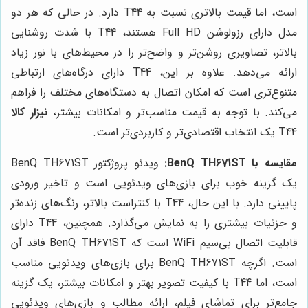
است، اما قیمت بالاتری نسبت به T44 دارد. در حالی که هر دو
مدل دارای رزولوشن Full HD هستند، T44 با شدت روشنایی
بالاتر، تصاویری روشن‌تر و واضح‌تر را در محیط‌های با نور زیاد
ارائه می‌دهد. علاوه بر این، T44 دارای درگاه‌های ارتباطی
متنوع‌تری است که امکان اتصال به دستگاه‌های مختلف را فراهم
می‌کند. با توجه به قیمت مناسب‌تر و امکانات بیشتر،
نیزار کالا
T44 یک انتخاب اقتصادی‌تر و کاربردی‌تر است.
مقایسه با BenQ TH671ST:
ویدئو پروژکتور BenQ TH671ST
یک گزینه خوب برای بازی‌های ویدئویی است و تاخیر ورودی
پایینی دارد. با این حال، T44 با کنتراست بالاتر، رنگ‌های زنده‌تر
و جزئیات بیشتری را به نمایش می‌گذارد. همچنین، T44 دارای
قابلیت اتصال بی‌سیم WiFi است که BenQ TH671ST فاقد آن
است. اگرچه BenQ TH671ST برای بازی‌های ویدئویی مناسب
است، اما T44 با کیفیت تصویر بهتر و امکانات بیشتر، یک گزینه
جامع‌تر برای تماشای فیلم، ارائه مطالب و بازی‌های ویدئویی