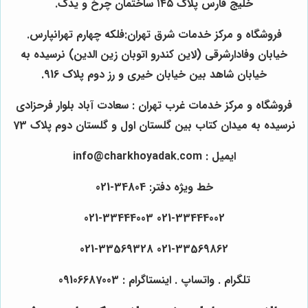
خلیج فارس پلاک ۱۴۵ ساختمان چرخ و یدک.
فروشگاه و مرکز خدمات شرق تهران:فلکه چهارم تهرانپارس.
خیابان وفادارشرقی (لاین کندرو اتوبان زین الدین) نرسیده به
خیابان شاهد بین خیابان خیری و رز دوم پلاک 916.
فروشگاه و مرکز خدمات غرب تهران : سعادت آباد بلوار فرحزادی
نرسیده به میدان کتاب بین گلستان اول و گلستان دوم پلاک 73
ایمیل : info@charkhoyadak.com
خط ویژه دفتر: 34804-021
021-33444002 021-33444003
021-33569862 021-33569328
تلگرام . واتساپ . اینستاگرام : 09106687003