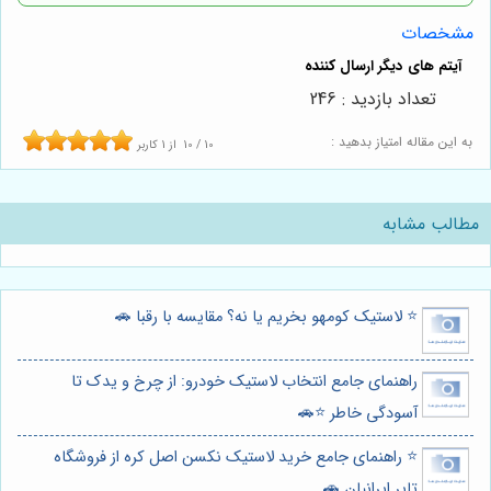
مشخصات
تعداد بازدید : 246
به این مقاله امتیاز بدهید :
10
/
10
از
1
کاربر
مطالب مشابه
⭐️ لاستیک کومهو بخریم یا نه؟ مقایسه با رقبا 🚗
راهنمای جامع انتخاب لاستیک خودرو: از چرخ و یدک تا
آسودگی خاطر ⭐️🚗
⭐️ راهنمای جامع خرید لاستیک نکسن اصل کره از فروشگاه
تایر ایرانیان 🚗