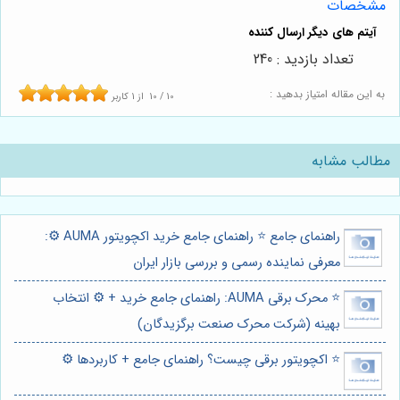
مشخصات
تعداد بازدید : 240
به این مقاله امتیاز بدهید :
10
/
10
از
1
کاربر
مطالب مشابه
راهنمای جامع ⭐️ راهنمای جامع خرید اکچویتور AUMA ⚙️:
معرفی نماینده رسمی و بررسی بازار ایران
⭐️ محرک برقی AUMA: راهنمای جامع خرید + ⚙️ انتخاب
بهینه (شرکت محرک صنعت برگزیدگان)
⭐️ اکچویتور برقی چیست؟ راهنمای جامع + کاربردها ⚙️