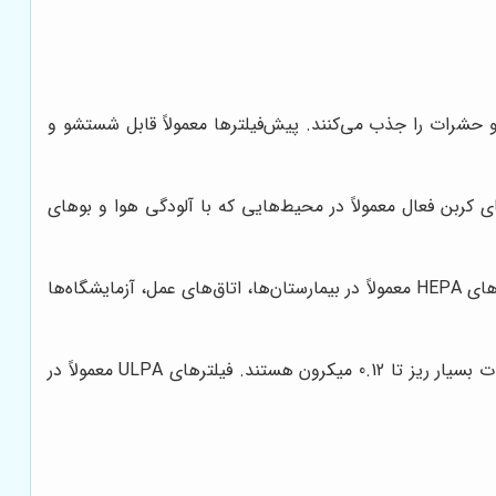
 و حشرات را جذب می‌کنند. پیش‌فیلترها معمولاً قابل شستشو و
ی کربن فعال معمولاً در محیط‌هایی که با آلودگی هوا و بوهای
این فیلترها، قادر به جذب ذرات بسیار ریز تا 0.3 میکرون هستند. فیلترهای HEPA معمولاً در بیمارستان‌ها، اتاق‌های عمل، آزمایشگاه‌ها
این فیلترها، بالاترین سطح فیلتراسیون را ارائه می‌دهند و قادر به جذب ذرات بسیار ریز تا 0.12 میکرون هستند. فیلترهای ULPA معمولاً در