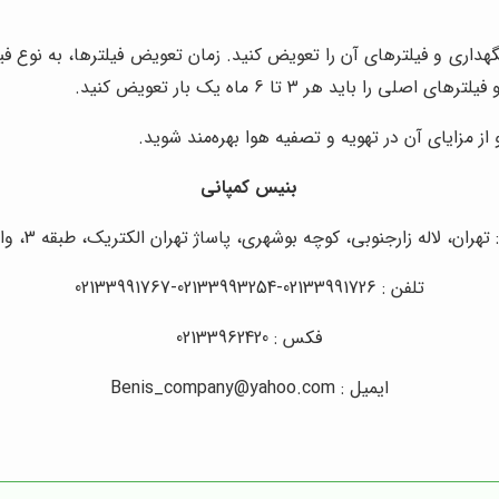
گهداری و فیلترهای آن را تعویض کنید. زمان تعویض فیلترها، به نوع فیلت
ید هر 3 تا 6 ماه یک بار تعویض کنید.
از مزایای آن در تهویه و تصفیه هوا بهره‌مند شوید.
بنیس کمپانی
هران، لاله زارجنوبی، کوچه بوشهری، پاساژ تهران الکتریک، طبقه 3، واحد417
تلفن : 02133991726-02133993254-02133991767
فکس : 02133962420
ایمیل : Benis_company@yahoo.com