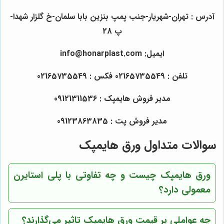
آدرس : تهران-شهریار-جنب پمپ بنزین بابا سلمان-خ گلزار شهدا-
پ 28
ایمیل: info@honarplast.com
تلفن : 02165735549 فکس : 02165735549
مدیر فروش هایمپک : 09121311536
مدیر فروش پت : 09123863835
سوالات متداول ورق هایمپک
ورق هایمپک چیست و چه تفاوتی با پلی استایرن
معمولی دارد؟
چه عواملی بر قیمت ورق هایمپک تاثیر می‌گذارند؟