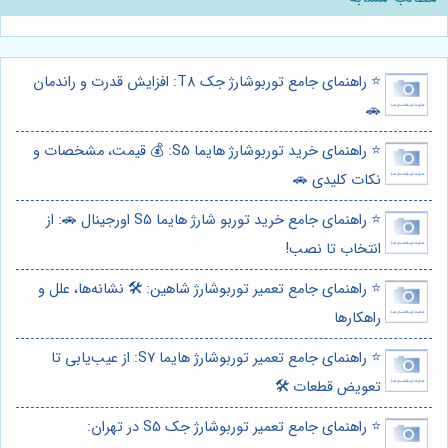
⭐️ راهنمای جامع توربوشارژ جک T8: افزایش قدرت و راندمان
🚗
⭐️ راهنمای خرید توربوشارژ هایما S5: 💰 قیمت، مشخصات و
نکات کلیدی 🚗
⭐️ راهنمای جامع خرید توربو شارژ هایما S5 اورجینال 🚗: از
انتخاب تا نصب!
⭐️ راهنمای جامع تعمیر توربوشارژ شاهین: 🛠️ نشانه‌ها، علل و
راهکارها
⭐️ راهنمای جامع تعمیر توربوشارژ هایما S7: از عیب‌یابی تا
تعویض قطعات 🛠️
⭐️ راهنمای جامع تعمیر توربوشارژ جک S5 در تهران: