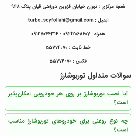
شعبه مرکزی : تهران خیابان قزوین دوراهی قپان پلاک 948
ایمیل : turbo_seyfollahi@gmail.com
همراه :
09212068607
- 09127044314
خط ثابت : 55774070
فکس : 55774070
سوالات متداول توربوشارژ
آیا نصب توربوشارژ بر روی هر خودرویی امکان‌پذیر
است؟
چه نوع روغنی برای خودروهای توربوشارژ مناسب
است؟