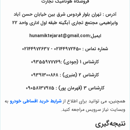
فروشگاه هونامیک تجارت
آدرس : تهران بلوار فردوس شرق بین خیابان حسن آباد
وابراهیمی مجتمع تجاری آبگینه طبقه اول اداری واحد 22
ایمیل:hunamiktejarat@gmail.com
شماره تماس : 02144972450 - 02144972637
کارشناس 1 (جودی) :09355977769
کارشناس 2 (عنبری) : 09391300868
کارشناس 3 (قهرمان پور) : 09058137975
همچنین، می توانید برای اطلاع از
شرایط خرید اقساطی خودرو
به
وبسایت نیاز سرویس مراجعه کنید.
نتیجه‌گیری