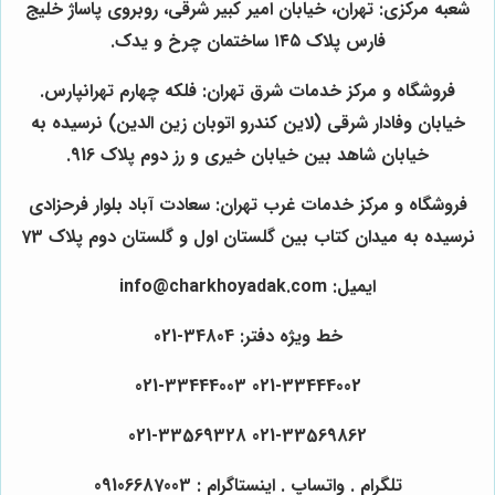
شعبه مرکزی: تهران، خیابان امیر کبیر شرقی، روبروی پاساژ خلیج
فارس پلاک ۱۴۵ ساختمان چرخ و یدک.
فروشگاه و مرکز خدمات شرق تهران: فلکه چهارم تهرانپارس.
خیابان وفادار شرقی (لاین کندرو اتوبان زین الدین) نرسیده به
خیابان شاهد بین خیابان خیری و رز دوم پلاک 916.
فروشگاه و مرکز خدمات غرب تهران: سعادت آباد بلوار فرحزادی
نرسیده به میدان کتاب بین گلستان اول و گلستان دوم پلاک 73
ایمیل: info@charkhoyadak.com
خط ویژه دفتر: 34804-021
021-33444002 021-33444003
021-33569862 021-33569328
تلگرام . واتساپ . اینستاگرام : 09106687003