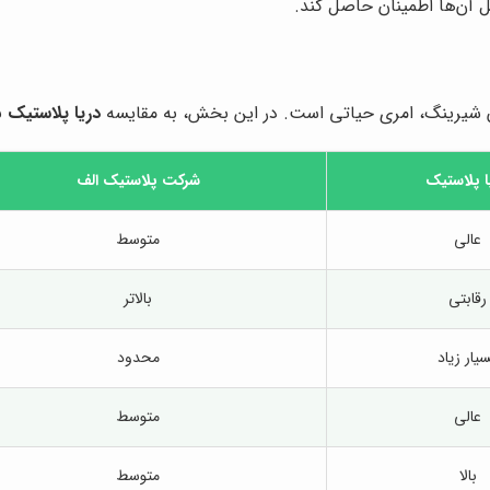
ل آن‌ها اطمینان حاصل کند.
یلون شیرینگ، امری حیاتی است. در این بخش، به مقایسه
دریا پلاستیک
با
ا پلاستیک
شرکت پلاستیک الف
عالی
متوسط
رقابتی
بالاتر
یار زیاد
محدود
عالی
متوسط
بالا
متوسط