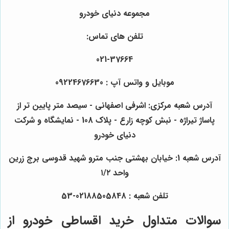
مجموعه دنیای خودرو
تلفن های تماس:
021-37664
موبایل و واتس آپ : 09224676630
آدرس شعبه مرکزی: اشرفی اصفهانی - سیصد متر پایین تر از
پاساژ تیراژه - نبش کوچه زارع - پلاک 108 - نمایشگاه و شرکت
دنیای خودرو
آدرس شعبه 1: خیابان بهشتی جنب مترو شهید قدوسی برج زرین
واحد ۱/۲
تلفن شعبه : 02188505848-53
سوالات متداول خرید اقساطی خودرو از