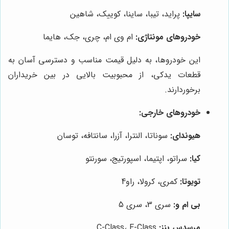
سایپا:
پراید، تیبا، ساینا، کوییک، شاهین
خودروهای مونتاژی:
ام وی ام، چری، جک، هایما
این خودروها، به دلیل قیمت مناسب و دسترسی آسان به
قطعات یدکی، از محبوبیت بالایی در بین خریداران
برخوردارند.
خودروهای خارجی:
هیوندای:
سوناتا، النترا، آزرا، سانتافه، توسان
کیا:
سراتو، اپتیما، اسپورتیج، سورنتو
تویوتا:
کمری، کرولا، راو4
بی ام و:
سری 3، سری 5
مرسدس بنز:
C-Class، E-Class