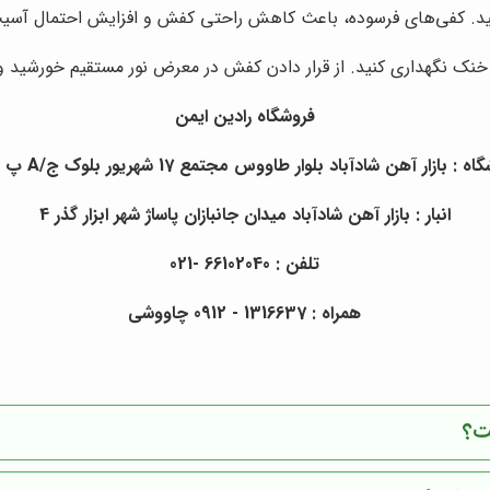
د. کفی‌های فرسوده، باعث کاهش راحتی کفش و افزایش احتمال آسیب
ک نگهداری کنید. از قرار دادن کفش در معرض نور مستقیم خورشید و
فروشگاه رادین ایمن
 : بازار آهن شادآباد بلوار طاووس مجتمع 17 شهریور بلوک ج/A پ 223
انبار : بازار آهن شادآباد میدان جانبازان پاساژ شهر ابزار گذر 4
تلفن : 66102040 -021
همراه : 1316637 - 0912 چاووشی
ت؟