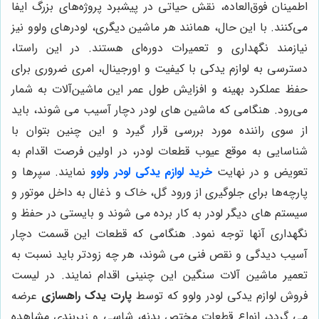
اطمینان فوق‌العاده، نقش حیاتی در پیشبرد پروژه‌های بزرگ ایفا
می‌کنند. با این حال، همانند هر ماشین دیگری، لودرهای ولوو نیز
نیازمند نگهداری و تعمیرات دوره‌ای هستند. در این راستا،
دسترسی به لوازم یدکی با کیفیت و اورجینال، امری ضروری برای
حفظ عملکرد بهینه و افزایش طول عمر این ماشین‌آلات به شمار
می‌رود. هنگامی که ماشین های لودر دچار آسیب می شوند، باید
از سوی راننده مورد بررسی قرار گیرد و این چنین بتوان با
شناسایی به موقع عیوب قطعات لودر، در اولین فرصت اقدام به
تعویض و در نهایت
خرید لوازم یدکی لودر ولوو
نمایند. سپرها و
پارچه‌ها برای جلوگیری از ورود گل، خاک و ذغال به داخل موتور و
سیستم ‌های دیگر لودر به کار برده می شوند و بایستی در حفظ و
نگهداری آنها توجه نمود. هنگامی که قطعات این قسمت دچار
آسیب دیدگی و نقص فنی می شوند، هر چه زودتر باید نسبت به
تعمیر ماشین آلات سنگین این چنینی اقدام نمایند. در لیست
فروش لوازم یدکی لودر ولوو که توسط
پارت یدک راهسازی
عرضه
می گردد، انواع قطعات مختص بدنه، شاسی و زیربندی مشاهده