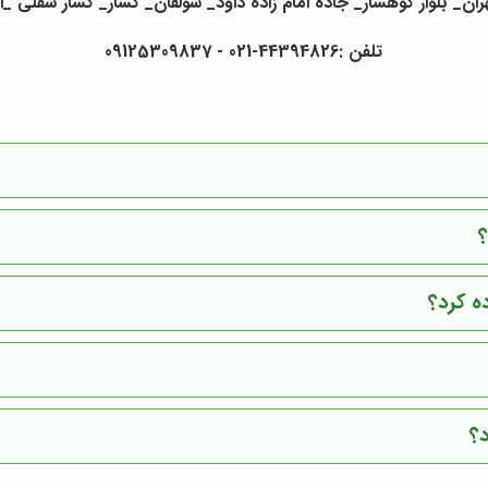
ان_ بلوار کوهسار_ جاده امام زاده داود_ سولقان_ کشار_ کشار سفلی _ان
تلفن :44394826-021 - 09125309837
؟
ه کرد؟
د؟