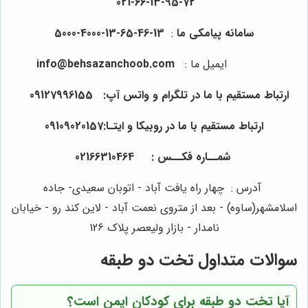
021-66-13-95-72
سامانه پیامکی ما
:
13-46-65-13-4000-5000
ایمیل ما
:
info@behsazanchoob.com
ارتباط مستقیم با ما در تلگرام و واتس آپ:
09127996155
ارتباط مستقیم با ما در روبیکا و ایتـا:09109020157
شمــاره فکــس :
464
310
66
021
آدرس : چهار راه یافت آباد - اتوبان سعیدی- جاده
اسلامشهر(ساوه) - بعد از متروی نعمت آباد - لاین کند رو - خیابان
نامدار - بازار ولیعصر پلاک 126
سوالات متداول تخت دو طبقه
آیا تخت دو طبقه برای کودکان ایمن است؟