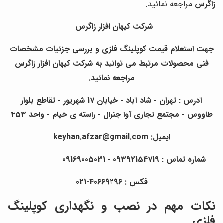
زاگرس
مراجعه نمائید.
شرکت کیهان افزار زاگرس
جهت استعلام قیمت کوپلینگ فلزی و بررسی جزئیات مشخصات
فنی محصولات مرتبط می توانید به شرکت کیهان افزار زاگرس
مراجعه نمائید.
آدرس : تهران - شاد آباد - خیابان 17 شهریور - تقاطع بلوار
طاووس - مجتمع تجاری آوا جنرال - راسته ی خیام - واحد 453
ایمیل: keyhan.afzar@gmail.com
شماره تماس : 09392154719 - 09169005031
فکس : 40669296-021
نکات مهم در نصب و نگهداری کوپلینگ
فلزی