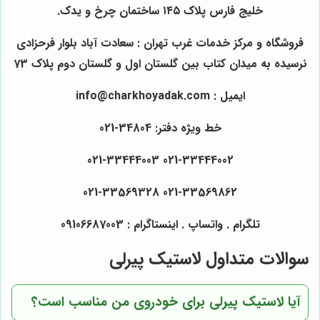
خلیج فارس پلاک ۱۴۵ ساختمان چرخ و یدک.
فروشگاه و مرکز خدمات غرب تهران : سعادت آباد بلوار فرحزادی
نرسیده به میدان کتاب بین گلستان اول و گلستان دوم پلاک 73
ایمیل : info@charkhoyadak.com
خط ویژه دفتر: 34804-021
021-33444002 021-33444003
021-33569862 021-33569328
تلگرام . واتساپ . اینستاگرام : 09106687003
سوالات متداول لاستیک پیرلی
آیا لاستیک پیرلی برای خودروی من مناسب است؟