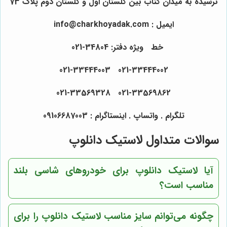
نرسیده به میدان کتاب بین گلستان اول و گلستان دوم پلاک 73
ایمیل : info@charkhoyadak.com
خط ویژه دفتر: 34804-021
021-33444002 021-33444003
021-33569862 021-33569328
تلگرام . واتساپ . اینستاگرام : 09106687003
سوالات متداول لاستیک دانلوپ
آیا لاستیک دانلوپ برای خودروهای شاسی بلند
مناسب است؟
چگونه می‌توانم سایز مناسب لاستیک دانلوپ را برای