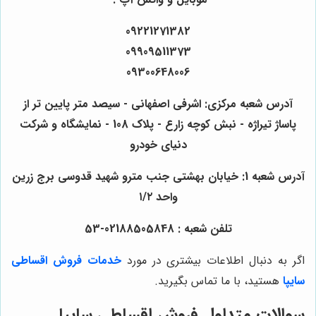
09221271382
09909511373
09300648006
آدرس شعبه مرکزی: اشرفی اصفهانی - سیصد متر پایین تر از
پاساژ تیراژه - نبش کوچه زارع - پلاک 108 - نمایشگاه و شرکت
دنیای خودرو
آدرس شعبه 1: خیابان بهشتی جنب مترو شهید قدوسی برج زرین
واحد ۱/۲
تلفن شعبه : 02188505848-53
اگر به دنبال اطلاعات بیشتری در مورد
خدمات فروش اقساطی
سایپا
هستید، با ما تماس بگیرید.
سوالات متداول فروش اقساطی سایپا