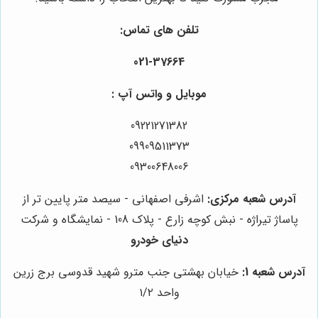
تلفن های تماس:
021-37664
موبایل و واتس آپ :
09221271382
09909511373
09300648006
آدرس شعبه مرکزی:
اشرفی اصفهانی - سیصد متر پایین تر از
پاساژ تیراژه - نبش کوچه زارع - پلاک 108 - نمایشگاه و شرکت
دنیای خودرو
آدرس شعبه 1:
خیابان بهشتی جنب مترو شهید قدوسی برج زرین
واحد ۱/۲