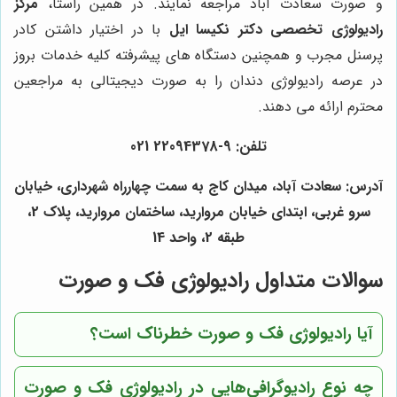
و صورت سعادت آباد مراجعه نمایند. در همین راستا،
مرکز
رادیولوژی تخصصی دکتر نکیسا ایل
با در اختیار داشتن کادر
پرسنل مجرب و همچنین دستگاه های پیشرفته کلیه خدمات بروز
در عرصه رادیولوژی دندان را به صورت دیجیتالی به مراجعین
محترم ارائه می دهند.
تلفن: 9-22094378 021
آدرس: سعادت آباد، میدان کاج به سمت چهارراه شهرداری، خیابان
سرو غربی، ابتدای خیابان مروارید، ساختمان مروارید، پلاک 2،
طبقه 2، واحد 14
سوالات متداول رادیولوژی فک و صورت
آیا رادیولوژی فک و صورت خطرناک است؟
چه نوع رادیوگرافی‌هایی در رادیولوژی فک و صورت