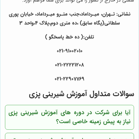
شغلی در خارج از کشور را می تواند برای شما فراهم آورد.
نشانی: تـهران، میـرداماد،جنب متـرو میـرداماد، خیابان پوری
سلطانی(پگاه سابق) ،ده متری دوم،پلاک 4،واحد 3
تلفن:( ده خط پاسخگو )
021-91002010
021-22221208
021-22907769
سوالات متداول آموزش شیرینی پزی
آیا برای شرکت در دوره های آموزش شیرینی پزی
نیاز به پیش زمینه خاصی است؟