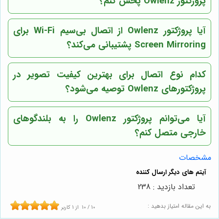
پروژکتور Owlenz پخش کنم؟
آیا پروژکتور Owlenz از اتصال بی‌سیم Wi-Fi برای
Screen Mirroring پشتیبانی می‌کند؟
کدام نوع اتصال برای بهترین کیفیت تصویر در
پروژکتورهای Owlenz توصیه می‌شود؟
آیا می‌توانم پروژکتور Owlenz را به بلندگوهای
خارجی متصل کنم؟
مشخصات
تعداد بازدید : 238
به این مقاله امتیاز بدهید :
10
/
10
از
1
کاربر