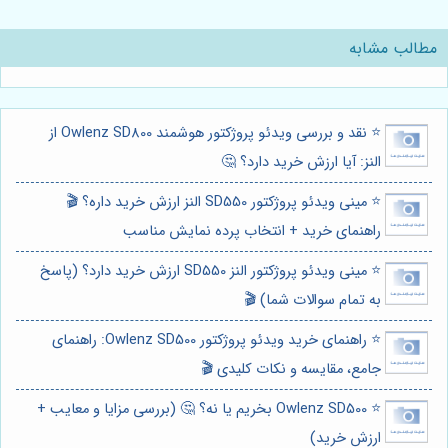
مطالب مشابه
⭐️ نقد و بررسی ویدئو پروژکتور هوشمند Owlenz SD800 از
النز: آیا ارزش خرید دارد؟ 🤔
⭐️ مینی ویدئو پروژکتور SD550 النز ارزش خرید داره؟ 🎬
راهنمای خرید + انتخاب پرده نمایش مناسب
⭐️ مینی ویدئو پروژکتور النز SD550 ارزش خرید دارد؟ (پاسخ
به تمام سوالات شما) 🎬
⭐️ راهنمای خرید ویدئو پروژکتور Owlenz SD500: راهنمای
جامع، مقایسه و نکات کلیدی 🎬
⭐️ Owlenz SD500 بخریم یا نه؟ 🤔 (بررسی مزایا و معایب +
ارزش خرید)