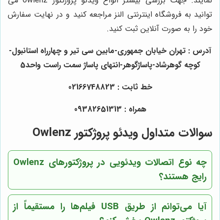
نمایند. جهت بررسی بیشتر انواع ویدئو پروژکتور owlenz می
توانید به فروشگاه اینترنتی النز مراجعه کنید و در نهایت سفارش
خود را به صورت آنلاین ثبت کنید.
آدرس : تهران خیابان جمهوری-مابین سی تیر و چهارراه استانبول-
کوچه گوهرشاد-پاساژگوهر-انتهای پاساژ سمت راست واحد5
خط ثابت : 02166748823
همراه : 09382651313
سوالات متداول ویدئو پروژکتور Owlenz
چه نوع اتصالات ویدئویی در پروژکتورهای Owlenz
رایج هستند؟
آیا می‌توانم از طریق USB فیلم‌ها را مستقیماً از