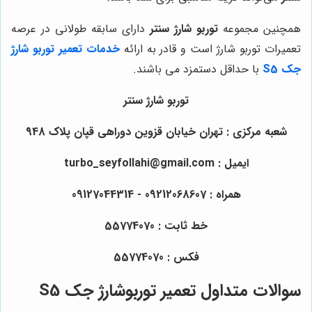
همچنین مجموعه
توربو شارژ سنتر
دارای سابقه طولانی در عرصه
تعمیرات توربو شارژ است و قادر به ارائه
خدمات تعمیر توربو شارژ
جک S5
با حداقل دستمزد می باشند.
توربو شارژ سنتر
شعبه مرکزی : تهران خیابان قزوین دوراهی قپان پلاک 948
ایمیل : turbo_seyfollahi@gmail.com
همراه :
09212068607
- 09127044314
خط ثابت : 55774070
فکس : 55774070
سوالات متداول تعمیر توربوشارژ جک S5