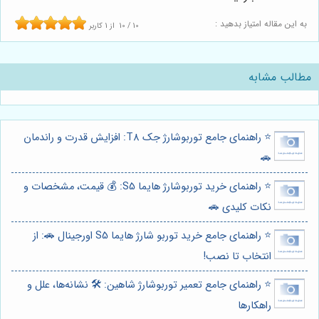
به این مقاله امتیاز بدهید :
10
/
10
از
1
کاربر
مطالب مشابه
⭐️ راهنمای جامع توربوشارژ جک T8: افزایش قدرت و راندمان
🚗
⭐️ راهنمای خرید توربوشارژ هایما S5: 💰 قیمت، مشخصات و
نکات کلیدی 🚗
⭐️ راهنمای جامع خرید توربو شارژ هایما S5 اورجینال 🚗: از
انتخاب تا نصب!
⭐️ راهنمای جامع تعمیر توربوشارژ شاهین: 🛠️ نشانه‌ها، علل و
راهکارها