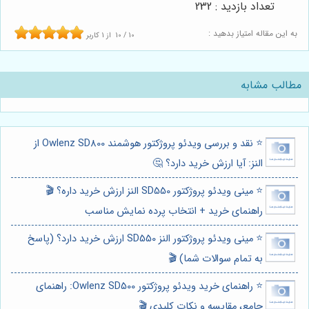
تعداد بازدید : 232
به این مقاله امتیاز بدهید :
10
/
10
از
1
کاربر
مطالب مشابه
⭐️ نقد و بررسی ویدئو پروژکتور هوشمند Owlenz SD800 از
النز: آیا ارزش خرید دارد؟ 🤔
⭐️ مینی ویدئو پروژکتور SD550 النز ارزش خرید داره؟ 🎬
راهنمای خرید + انتخاب پرده نمایش مناسب
⭐️ مینی ویدئو پروژکتور النز SD550 ارزش خرید دارد؟ (پاسخ
به تمام سوالات شما) 🎬
⭐️ راهنمای خرید ویدئو پروژکتور Owlenz SD500: راهنمای
جامع، مقایسه و نکات کلیدی 🎬