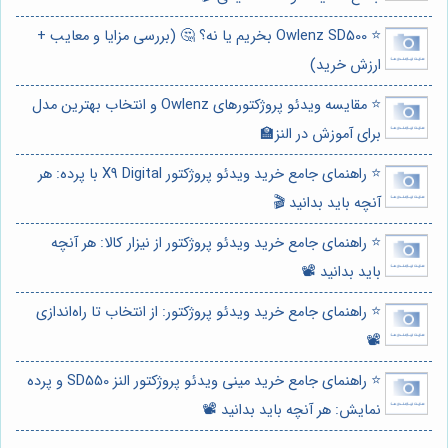
⭐️ Owlenz SD500 بخریم یا نه؟ 🤔 (بررسی مزایا و معایب +
ارزش خرید)
⭐️ مقایسه ویدئو پروژکتورهای Owlenz و انتخاب بهترین مدل
برای آموزش در النز🏫
⭐️ راهنمای جامع خرید ویدئو پروژکتور X9 Digital با پرده: هر
آنچه باید بدانید 🎬
⭐️ راهنمای جامع خرید ویدئو پروژکتور از نیزار کالا: هر آنچه
باید بدانید 📽️
⭐️ راهنمای جامع خرید ویدئو پروژکتور: از انتخاب تا راه‌اندازی
📽️
⭐️ راهنمای جامع خرید مینی ویدئو پروژکتور النز SD550 و پرده
نمایش: هر آنچه باید بدانید 📽️