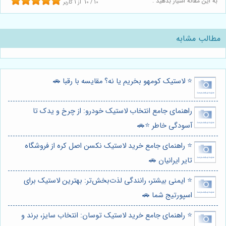
به این مقاله امتیاز بدهید :
10
/
10
از
1
کاربر
مطالب مشابه
⭐️ لاستیک کومهو بخریم یا نه؟ مقایسه با رقبا 🚗
راهنمای جامع انتخاب لاستیک خودرو: از چرخ و یدک تا
آسودگی خاطر ⭐️🚗
⭐️ راهنمای جامع خرید لاستیک نکسن اصل کره از فروشگاه
تایر ایرانیان 🚗
⭐️ ایمنی بیشتر، رانندگی لذت‌بخش‌تر: بهترین لاستیک برای
اسپورتیج شما 🚗
⭐️ راهنمای جامع خرید لاستیک توسان: انتخاب سایز، برند و