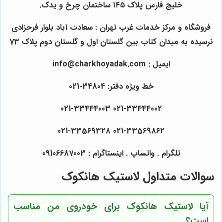
خلیج فارس پلاک ۱۴۵ ساختمان چرخ و یدک.
فروشگاه و مرکز خدمات غرب تهران : سعادت آباد بلوار فرحزادی
نرسیده به میدان کتاب بین گلستان اول و گلستان دوم پلاک 73
ایمیل : info@charkhoyadak.com
خط ویژه دفتر: 34804-021
021-33444002 021-33444003
021-33569862 021-33569328
تلگرام . واتساپ . اینستاگرام : 09106687003
سوالات متداول لاستیک هانکوک
آیا لاستیک هانکوک برای خودروی من مناسب
است؟