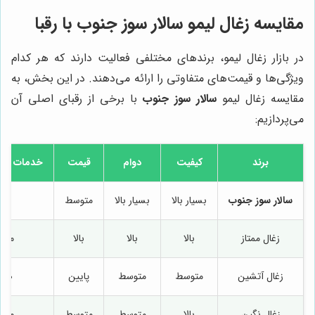
مقایسه زغال لیمو سالار سوز جنوب با رقبا
در بازار زغال لیمو، برندهای مختلفی فعالیت دارند که هر کدام
ویژگی‌ها و قیمت‌های متفاوتی را ارائه می‌دهند. در این بخش، به
مقایسه زغال لیمو
سالار سوز جنوب
با برخی از رقبای اصلی آن
می‌پردازیم:
برند
کیفیت
دوام
قیمت
خدمات پس
سالار سوز جنوب
بسیار بالا
بسیار بالا
متوسط
عا
زغال ممتاز
بالا
بالا
بالا
متو
زغال آتشین
متوسط
متوسط
پایین
ضع
زغال نگین
بالا
متوسط
متوسط
متو