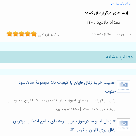
مشخصات
تعداد بازدید : 220
به این مقاله امتیاز بدهید :
10
/
10
از
1
کاربر
مطالب مشابه
اهمیت خرید زغال قلیان با کیفیت بالا:مجموعۀ سالارسوز
جنوب
زغال در تهران - در دنیای امروز، قلیان کشیدن به یک تفریح محبوب و
رایج تبدیل شده است. | مشاهده و خرید
⭐️ زغال لیمو سالارسوز جنوب: راهنمای جامع انتخاب بهترین
زغال برای قلیان و کباب 🍖