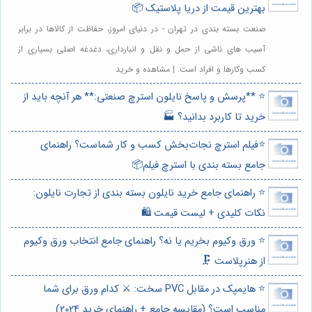
بهترین قیمت از دریا پلاستیک 📦
صنعت بسته بندی در تهران - در دنیای امروز، حفاظت از کالاها در برابر
آسیب های ناشی از حمل و نقل و انبارداری، دغدغه اصلی بسیاری از
کسب وکارها و افراد است. | مشاهده و خرید
⭐️ **پرسش و پاسخ نایلون استرچ صنعتی:** هر آنچه باید از
خرید تا کاربرد بدانید؟ 🏭
⭐️فیلم استرچ نجات‌بخش کسب و کار شماست؟ راهنمای
جامع بسته بندی با استرچ فیلم📦
⭐️ راهنمای جامع خرید نایلون بسته بندی از تجارت نایلون:
نکات کلیدی + لیست قیمت 🛍️
⭐️ ورق وکیوم بخریم یا نه؟ راهنمای جامع انتخاب ورق وکیوم
از هنرپلاست 🗜️
⭐️ هایمپک در مقابل PVC سخت: ⚔️ کدام ورق برای شما
مناسب است؟ (مقایسه جامع + راهنمای خرید 2024)